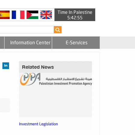
Time In Palestine
5:42:56
Information Center
E-Services
Related News
Investment Legislation